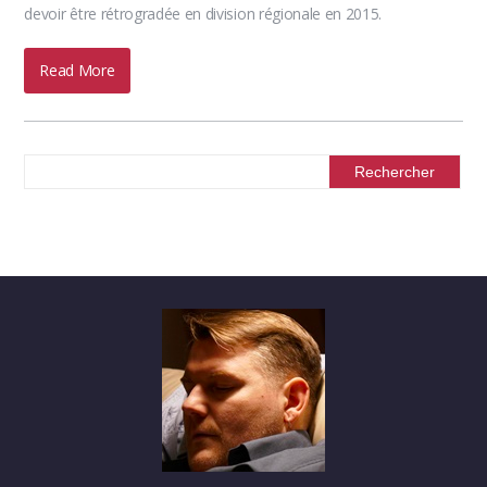
devoir être rétrogradée en division régionale en 2015.
Read More