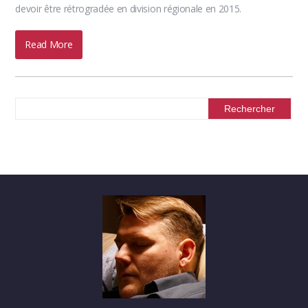
devoir être rétrogradée en division régionale en 2015.
Read More